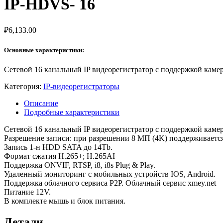
IP-HDVS- 16
₽
6,133.00
Основные характеристики:
Сетевой 16 канальный IP видеорегистратор с поддержкой камер
Категория:
IP-видеорегистраторы
Описание
Подробные характеристики
Сетевой 16 канальный IP видеорегистратор с поддержкой камер
Разрешение записи: при разрешении 8 МП (4K) поддерживается
Запись 1-н HDD SATA до 14Tb.
Формат сжатия H.265+; H.265AI
Поддержка ONVIF, RTSP, i8, i8s Plug & Play.
Удаленный мониторинг с мобильных устройств IOS, Android.
Поддержка облачного сервиса P2P. Облачный сервис xmey.net
Питание 12V.
В комплекте мышь и блок питания.
Детали