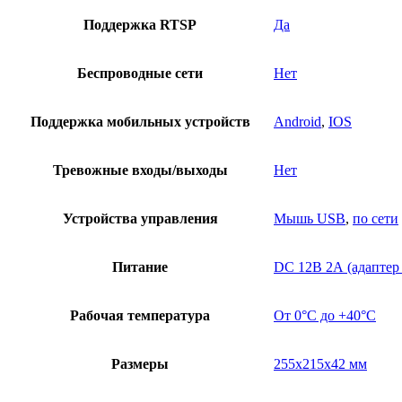
Поддержка RTSP
Да
Беспроводные сети
Нет
Поддержка мобильных устройств
Android
,
IOS
Тревожные входы/выходы
Нет
Устройства управления
Мышь USB
,
по сети
Питание
DC 12В 2А (адаптер 
Рабочая температура
От 0°С до +40°С
Размеры
255х215х42 мм