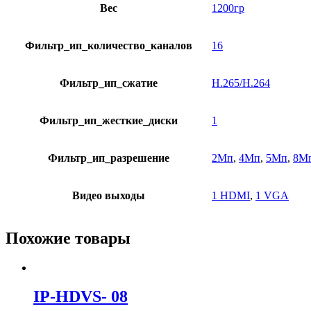
Вес
1200гр
Фильтр_ип_количество_каналов
16
Фильтр_ип_сжатие
H.265/H.264
Фильтр_ип_жесткие_диски
1
Фильтр_ип_разрешение
2Мп
,
4Мп
,
5Мп
,
8М
Видео выходы
1 HDMI
,
1 VGA
Похожие товары
IP-HDVS- 08