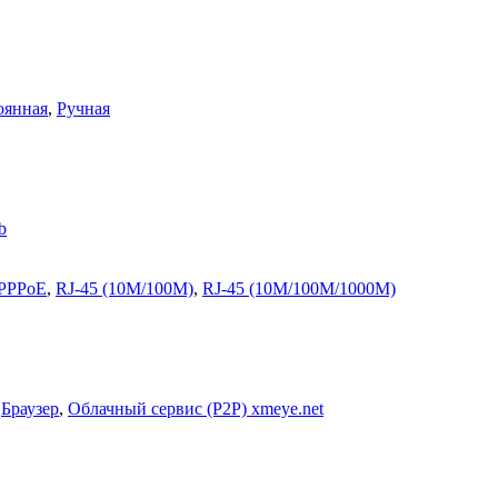
оянная
,
Ручная
b
PPPoE
,
RJ-45 (10M/100M)
,
RJ-45 (10M/100M/1000M)
,
Браузер
,
Облачный сервис (P2P) xmeye.net