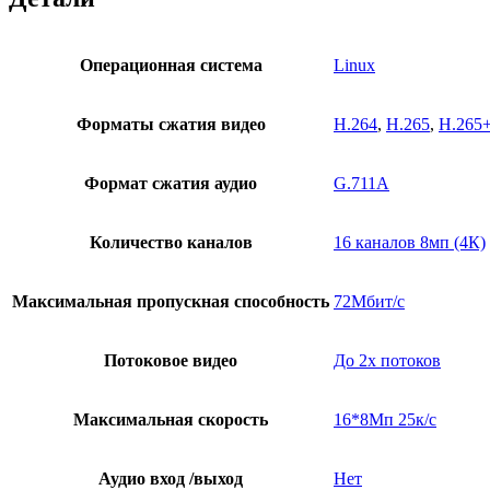
Операционная система
Linux
Форматы сжатия видео
H.264
,
H.265
,
H.265
Формат сжатия аудио
G.711A
Количество каналов
16 каналов 8мп (4К)
Максимальная пропускная способность
72Мбит/с
Потоковое видео
До 2х потоков
Максимальная скорость
16*8Мп 25к/с
Аудио вход /выход
Нет