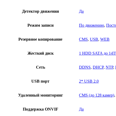
Детектор движения
Да
Режим записи
По движению
,
Пост
Резервное копирование
CMS
,
USB
,
WEB
Жесткий диск
1 HDD SATA до 14T
Сеть
DDNS
,
DHCP
,
NTP
,
USB порт
2* USB 2.0
Удаленный мониторинг
CMS (до 128 камер)
Поддержка ONVIF
Да