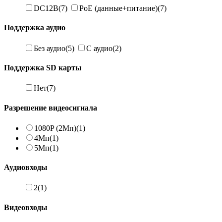
DC12В
(7)
PoE (данные+питание)
(7)
Поддержка аудио
Без аудио
(5)
С аудио
(2)
Поддержка SD карты
Нет
(7)
Разрешение видеосигнала
1080P (2Мп)
(1)
4Мп
(1)
5Мп
(1)
Аудиовходы
2
(1)
Видеовходы