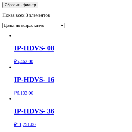
Сбросить фильтр
Показ всех 3 элементов
IP-HDVS- 08
₽
5,462.00
IP-HDVS- 16
₽
6,133.00
IP-HDVS- 36
₽
11,751.00