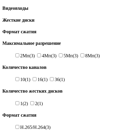
Видеовходы
Жесткие диски
Формат сжатия
Максимальное разрешение
2Мп
(3)
4Мп
(3)
5Мп
(3)
8Мп
(3)
Количество каналов
10
(1)
16
(1)
36
(1)
Количество жестких дисков
1
(2)
2
(1)
Формат сжатия
H.265/H.264
(3)