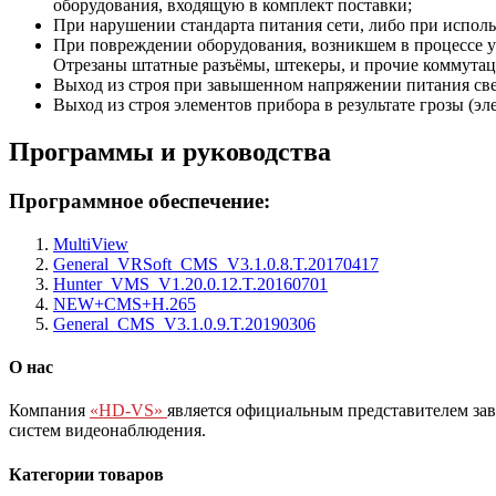
оборудования, входящую в комплект поставки;
При нарушении стандарта питания сети, либо при испол
При повреждении оборудования, возникшем в процессе у
Отрезаны штатные разъёмы, штекеры, и прочие коммута
Выход из строя при завышенном напряжении питания све
Выход из строя элементов прибора в результате грозы (э
Программы и руководства
Программное обеспечение:
MultiView
General_VRSoft_CMS_V3.1.0.8.T.20170417
Hunter_VMS_V1.20.0.12.T.20160701
NEW+CMS+H.265
General_CMS_V3.1.0.9.T.20190306
О нас
Компания
«HD-VS»
является официальным представителем за
систем видеонаблюдения.
Категории товаров