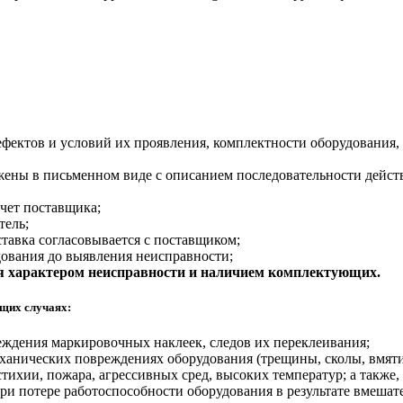
фектов и условий их проявления, комплектности оборудования, 
жены в письменном виде с описанием последовательности дейст
счет поставщика;
тель;
ставка согласовывается с поставщиком;
дования до выявления неисправности;
я характером неисправности и наличием комплектующих.
ющих случаях:
еждения маркировочных наклеек, следов их переклеивания;
нических повреждениях оборудования (трещины, сколы, вмятины,
тихии, пожара, агрессивных сред, высоких температур; а также
и потере работоспособности оборудования в результате вмешате