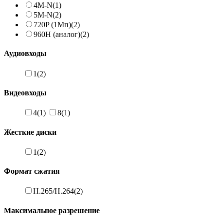
4M-N
(1)
5M-N
(2)
720P (1Мп)
(2)
960H (аналог)
(2)
Аудиовходы
1
(2)
Видеовходы
4
(1)
8
(1)
Жесткие диски
1
(2)
Формат сжатия
H.265/H.264
(2)
Максимальное разрешение