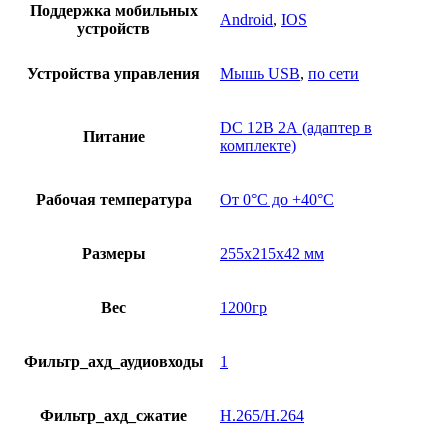
Поддержка мобильных
Android
,
IOS
устройств
Устройства управления
Мышь USB
,
по сети
DC 12В 2А (адаптер в
Питание
комплекте)
Рабочая температура
От 0°С до +40°С
Размеры
255х215х42 мм
Вес
1200гр
Фильтр_ахд_аудиовходы
1
Фильтр_ахд_сжатие
H.265/H.264