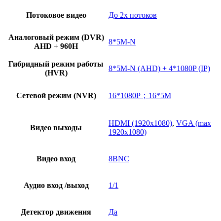
Потоковое видео
До 2х потоков
Аналоговый режим (DVR)
8*5M-N
AHD + 960H
Гибридный режим работы
8*5M-N (AHD) + 4*1080P (IP)
(HVR)
Сетевой режим (NVR)
16*1080P；16*5M
HDMI (1920х1080)
,
VGA (max
Видео выходы
1920х1080)
Видео вход
8BNC
Аудио вход /выход
1/1
Детектор движения
Да