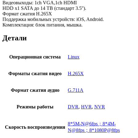
Видеовыходы: 1ch VGA,1ch HDMI
HDD x1 SATA до 14 TB (стандарт 3.5'').
Формат сжатия H.265X
Поддержка мобильных устройств: iOS, Android.
Комплектация: блок питания, мышка.
Детали
Операционная система
Linux
Форматы сжатия видео
H.265X
Формат сжатия аудио
G.711A
Режимы работы
DVR
,
HVR
,
NVR
8*5M-N@6fps；8*4M-
Скорость воспроизведения
N@8fps；8*1080P@8fps