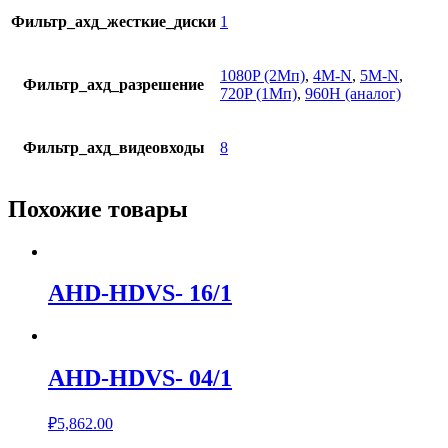
Фильтр_ахд_жесткие_диски
1
1080P (2Мп)
,
4M-N
,
5M-N
,
Фильтр_ахд_разрешение
720P (1Мп)
,
960H (аналог)
Фильтр_ахд_видеовходы
8
Похожие товары
AHD-HDVS- 16/1
AHD-HDVS- 04/1
₽
5,862.00