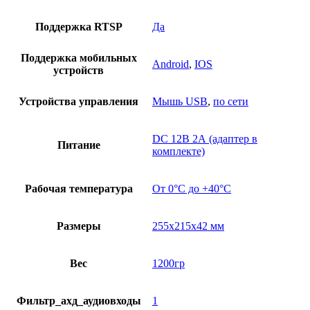
Поддержка RTSP
Да
Поддержка мобильных
Android
,
IOS
устройств
Устройства управления
Мышь USB
,
по сети
DC 12В 2А (адаптер в
Питание
комплекте)
Рабочая температура
От 0°С до +40°С
Размеры
255х215х42 мм
Вес
1200гр
Фильтр_ахд_аудиовходы
1