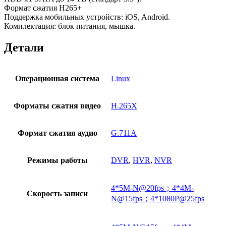
Формат сжатия H265+
Поддержка мобильных устройств: iOS, Android.
Комплектация: блок питания, мышка.
Детали
Операционная система
Linux
Форматы сжатия видео
H.265X
Формат сжатия аудио
G.711A
Режимы работы
DVR
,
HVR
,
NVR
4*5M-N@20fps；4*4M-
Скорость записи
N@15fps；4*1080P@25fps