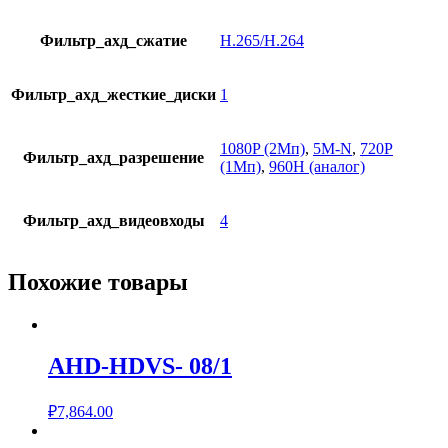
Фильтр_ахд_сжатие
H.265/H.264
Фильтр_ахд_жесткие_диски
1
1080P (2Мп)
,
5M-N
,
720P
Фильтр_ахд_разрешение
(1Мп)
,
960H (аналог)
Фильтр_ахд_видеовходы
4
Похожие товары
AHD-HDVS- 08/1
₽
7,864.00