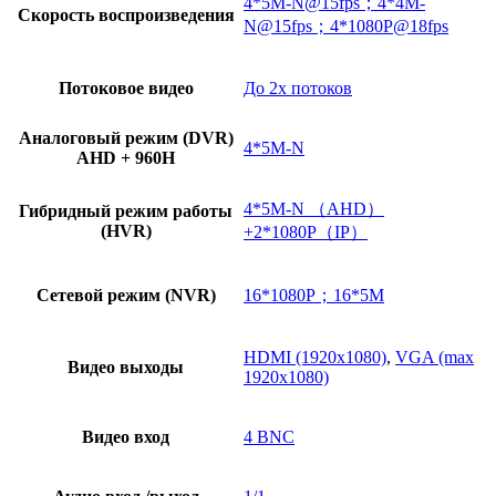
4*5M-N@15fps；4*4M-
Скорость воспроизведения
N@15fps；4*1080P@18fps
Потоковое видео
До 2х потоков
Аналоговый режим (DVR)
4*5M-N
AHD + 960H
4*5M-N （AHD）
Гибридный режим работы
(HVR)
+2*1080P（IP）
Сетевой режим (NVR)
16*1080P；16*5M
HDMI (1920х1080)
,
VGA (max
Видео выходы
1920х1080)
Видео вход
4 BNC