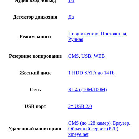
Аудио вход /выход
1/1
Детектор движения
Да
По движению
,
Постоянная
,
Режим записи
Ручная
Резервное копирование
CMS
,
USB
,
WEB
Жесткий диск
1 HDD SATA до 14Tb
Сеть
RJ-45 (10M/100M)
USB порт
2* USB 2.0
CMS (до 128 камер)
,
Браузер
,
Удаленный мониторинг
Облачный сервис (P2P)
xmeye.net