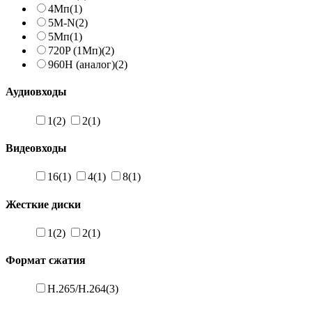
4Мп
(1)
5M-N
(2)
5Мп
(1)
720P (1Мп)
(2)
960H (аналог)
(2)
Аудиовходы
1
(2)
2
(1)
Видеовходы
16
(1)
4
(1)
8
(1)
Жесткие диски
1
(2)
2
(1)
Формат сжатия
H.265/H.264
(3)