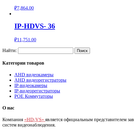
₽
7,864.00
IP-HDVS- 36
₽
11,751.00
Найти:
Категории товаров
AHD видеокамеры
AHD видеорегистраторы
IP-видеокамеры
IP-видеорегистраторы
POE Коммутаторы
О нас
Компания
«HD-VS»
является официальным представителем за
систем видеонаблюдения.