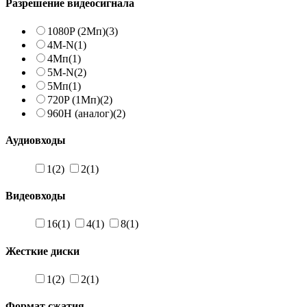
Разрешение видеосигнала
1080P (2Мп)
(3)
4M-N
(1)
4Мп
(1)
5M-N
(2)
5Мп
(1)
720P (1Мп)
(2)
960H (аналог)
(2)
Аудиовходы
1
(2)
2
(1)
Видеовходы
16
(1)
4
(1)
8
(1)
Жесткие диски
1
(2)
2
(1)
Формат сжатия