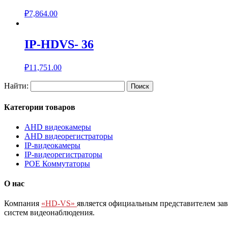
₽
7,864.00
IP-HDVS- 36
₽
11,751.00
Найти:
Категории товаров
AHD видеокамеры
AHD видеорегистраторы
IP-видеокамеры
IP-видеорегистраторы
POE Коммутаторы
О нас
Компания
«HD-VS»
является официальным представителем за
систем видеонаблюдения.