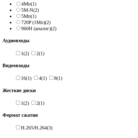
4Мп
(1)
5M-N
(2)
5Мп
(1)
720P (1Мп)
(2)
960H (аналог)
(2)
Аудиовходы
1
(2)
2
(1)
Видеовходы
16
(1)
4
(1)
8
(1)
Жесткие диски
1
(2)
2
(1)
Формат сжатия
H.265/H.264
(3)