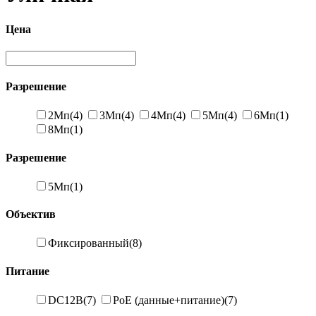
Цена
Разрешение
2Мп
(4)
3Мп
(4)
4Мп
(4)
5Мп
(4)
6Мп
(1)
8Мп
(1)
Разрешение
5Мп
(1)
Объектив
Фиксированный
(8)
Питание
DC12В
(7)
PoE (данные+питание)
(7)