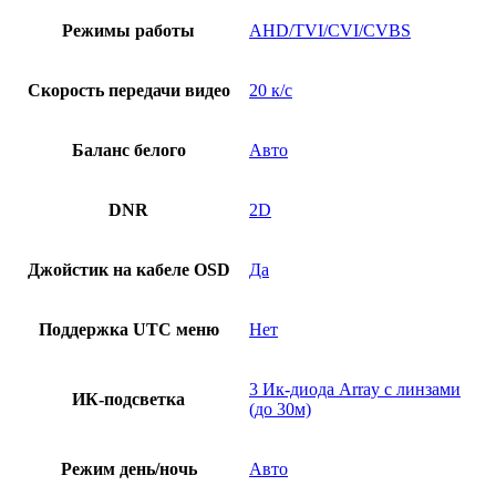
Режимы работы
AHD/TVI/CVI/CVBS
Скорость передачи видео
20 к/с
Баланс белого
Авто
DNR
2D
Джойстик на кабеле OSD
Да
Поддержка UTC меню
Нет
3 Ик-диода Array с линзами
ИК-подсветка
(до 30м)
Режим день/ночь
Авто