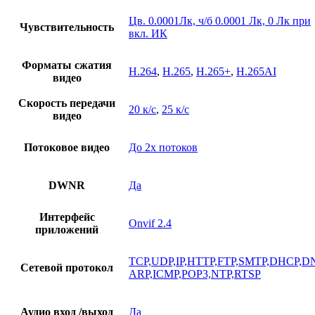
Цв. 0.0001Лк, ч/б 0.0001 Лк, 0 Лк при
Чувствительность
вкл. ИК
Форматы сжатия
H.264
,
H.265
,
H.265+
,
H.265AI
видео
Скорость передачи
20 к/с
,
25 к/с
видео
Потоковое видео
До 2х потоков
DWNR
Да
Интерфейс
Onvif 2.4
приложений
TCP,UDP,IP,HTTP,FTP,SMTP,DHCP,D
Сетевой протокол
ARP,ICMP,POP3,NTP,RTSP
Аудио вход /выход
Да