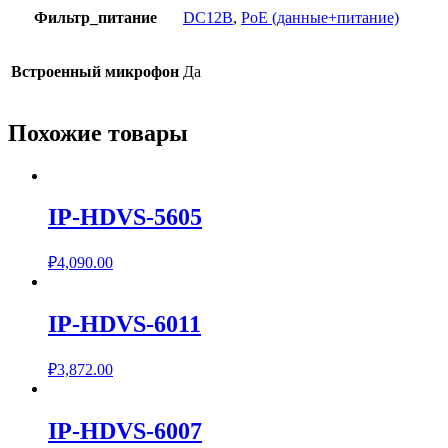
Фильтр_питание
DC12В
,
PoE (данные+питание)
Встроенный микрофон
Да
Похожие товары
IP-HDVS-5605
₽
4,090.00
IP-HDVS-6011
₽
3,872.00
IP-HDVS-6007