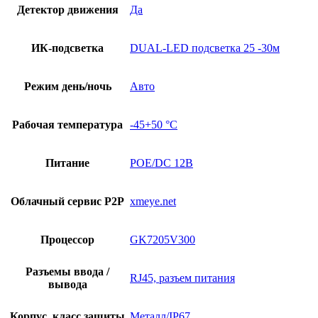
Детектор движения
Да
ИК-подсветка
DUAL-LED подсветка 25 -30м
Режим день/ночь
Авто
Рабочая температура
-45+50 °С
Питание
POE/DC 12В
Облачный сервис P2P
xmeye.net
Процессор
GK7205V300
Разъемы ввода /
RJ45, разъем питания
вывода
Корпус, класс защиты
Металл/IP67