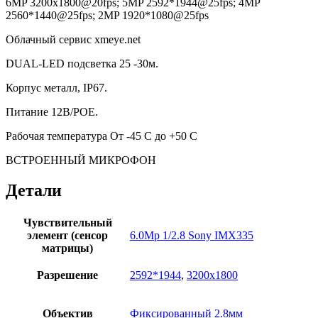
6MP 3200х1800@20fps; 5MP 2592*1944@25fps; 4MP
2560*1440@25fps; 2MP 1920*1080@25fps
Облачный сервис xmeye.net
DUAL-LED подсветка 25 -30м.
Корпус металл, IP67.
Питание 12В/POE.
Рабочая температура От -45 С до +50 С
ВСТРОЕННЫЙ МИКРОФОН
Детали
Чувствительный
элемент (сенсор
6.0Mp 1/2.8 Sony IMX335
матрицы)
Разрешение
2592*1944
,
3200х1800
Объектив
Фиксированный 2.8мм