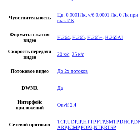
Цв. 0.0001Лк, ч/б 0.0001 Лк, 0 Лк при
Чувствительность
вкл. ИК
Форматы сжатия
H.264
,
H.265
,
H.265+
,
H.265AI
видео
Скорость передачи
20 к/с
,
25 к/с
видео
Потоковое видео
До 2х потоков
DWNR
Да
Интерфейс
Onvif 2.4
приложений
TCP,UDP,IP,HTTP,FTP,SMTP,DHCP,D
Сетевой протокол
ARP,ICMP,POP3,NTP,RTSP