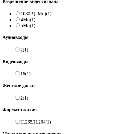
Разрешение видеосигнала
1080P (2Мп)
(1)
4Мп
(1)
5Мп
(1)
Аудиовходы
2
(1)
Видеовходы
16
(1)
Жесткие диски
2
(1)
Формат сжатия
H.265/H.264
(1)
Максимальное разрешение