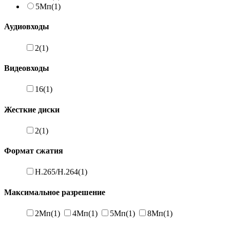
5Мп
(1)
Аудиовходы
2
(1)
Видеовходы
16
(1)
Жесткие диски
2
(1)
Формат сжатия
H.265/H.264
(1)
Максимальное разрешение
2Мп
(1)
4Мп
(1)
5Мп
(1)
8Мп
(1)