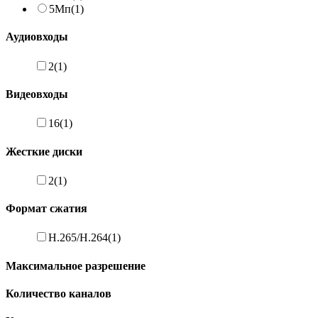
5Мп
(1)
Аудиовходы
2
(1)
Видеовходы
16
(1)
Жесткие диски
2
(1)
Формат сжатия
H.265/H.264
(1)
Максимальное разрешение
Количество каналов