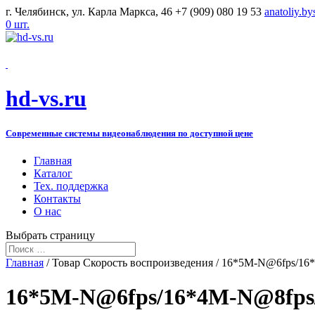
г. Челябинск, ул. Карла Маркса, 46
+7 (909) 080 19 53
anatoliy.b
0 шт.
hd-vs.ru
Современные системы видеонаблюдения по доступной цене
Главная
Каталог
Тех. поддержка
Контакты
О нас
Выбрать страницу
Главная
/ Товар Скорость воспроизведения / 16*5M-N@6fps/1
16*5M-N@6fps/16*4M-N@8fps