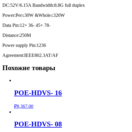
DC:52V/6.15A Bandwidth:8.8G full duplex
Power:Per≤30W &Whole≤320W
Data Pin:12+ 36- 45+ 78-
Distance:250M
Power supply Pin:1236
Agreement:IEEE802.3AT/AF
Похожие товары
POE-HDVS- 16
₽
8,367.00
POE-HDVS- 08